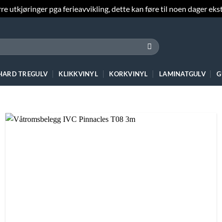
e utkjøringer pga ferieavvikling, dette kan føre til noen dager ekst
 HARD TREGULV
KLIKKVINYL
KORKVINYL
LAMINATGULV
G