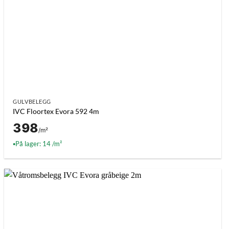
GULVBELEGG
IVC Floortex Evora 592 4m
398
/m²
På lager: 14 /m²
●