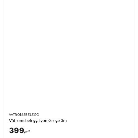
VÅTROMSBELEGG
Våtromsbelegg Lyon Grege 3m
399
/m²