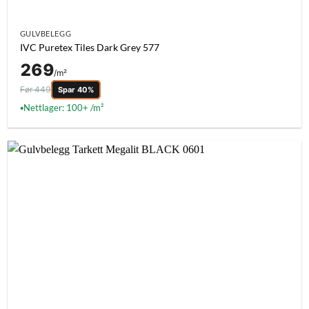
GULVBELEGG
IVC Puretex Tiles Dark Grey 577
269
/m²
Før 449
Spar 40%
Nettlager: 100+ /m²
●