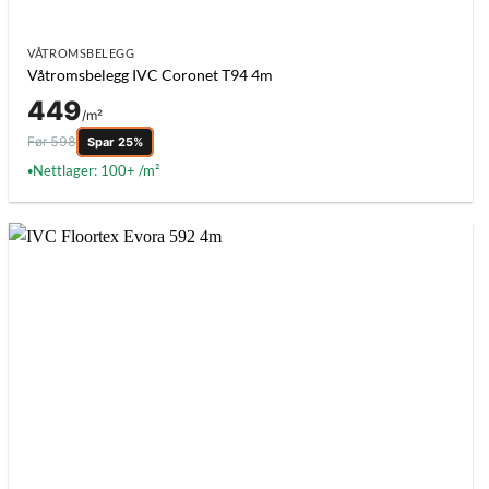
VÅTROMSBELEGG
Våtromsbelegg IVC Coronet T94 4m
449
/m²
Før 598
Spar 25%
Nettlager: 100+ /m²
●