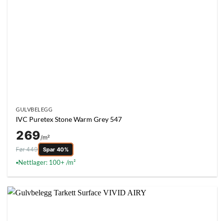
GULVBELEGG
IVC Puretex Stone Warm Grey 547
269
/m²
Før 449
Spar 40%
Nettlager: 100+ /m²
●