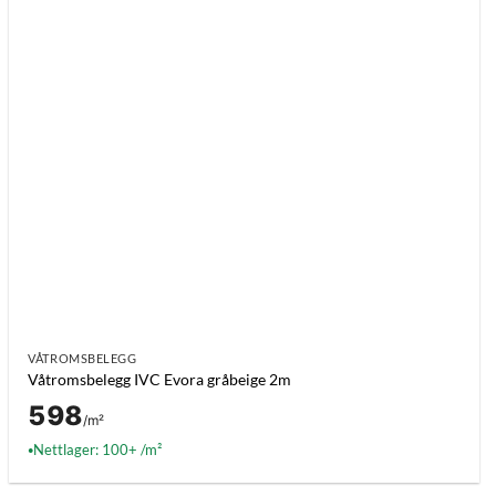
VÅTROMSBELEGG
Våtromsbelegg IVC Evora gråbeige 2m
598
/m²
Nettlager: 100+ /m²
●