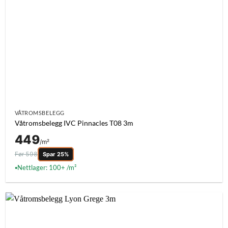
VÅTROMSBELEGG
Våtromsbelegg IVC Pinnacles T08 3m
449
/m²
Før 598
Spar 25%
Nettlager: 100+ /m²
●