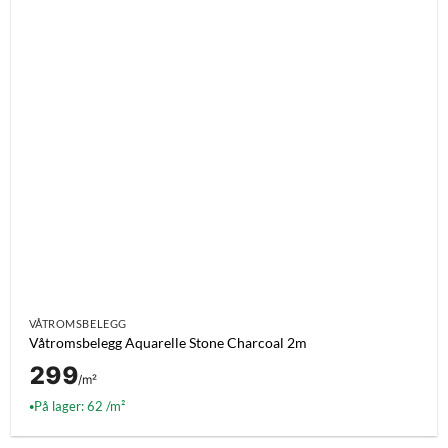
VÅTROMSBELEGG
Våtromsbelegg Aquarelle Stone Charcoal 2m
299
/m²
På lager: 62 /m²
●