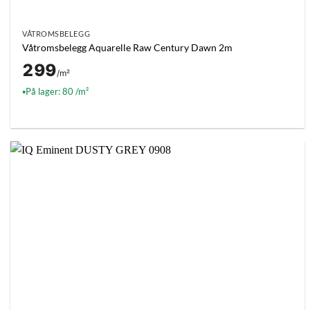
VÅTROMSBELEGG
Våtromsbelegg Aquarelle Raw Century Dawn 2m
299
/m²
På lager: 80 /m²
●