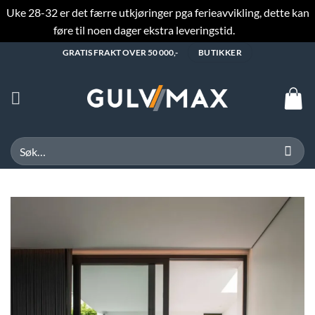
Uke 28-32 er det færre utkjøringer pga ferieavvikling, dette kan
føre til noen dager ekstra leveringstid.
Fjern
Skip
GRATIS FRAKT OVER 50 000,-
BUTIKKER
to
content
Søk
etter: