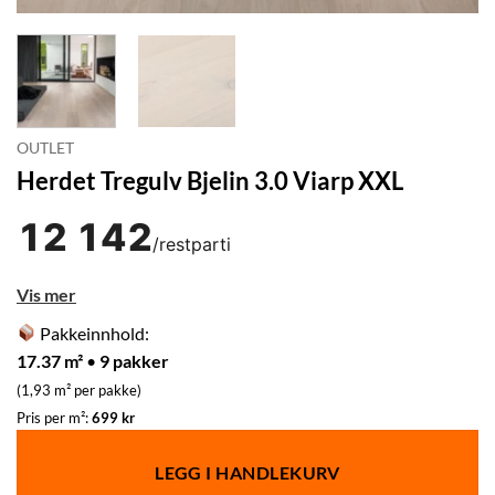
OUTLET
Herdet Tregulv Bjelin 3.0 Viarp XXL
12 142
/restparti
Vis mer
Pakkeinnhold:
17.37 m²
•
9 pakker
(1,93 m² per pakke)
Pris per m²:
699 kr
LEGG I HANDLEKURV