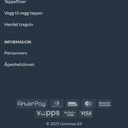
Teppefliser
Vegg til vegg tepper
Herdet tregulv
INFORMASJON
Personvern
Åpenhetsloven
AfterPay
Dinners
Invoice
MasterCard
MasterCa
Club
2
Vipps
Visa
Visa
2
Electron
© 2025 Gulvmax AS