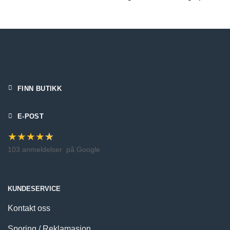
FINN BUTIKK
E-POST
★
★
★
★
★
103 anmeldelser
på Google
KUNDESERVICE
Kontakt oss
Sporing / Reklamasjon