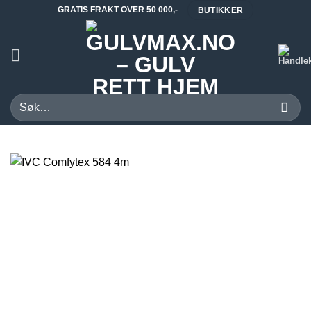
Skip
GRATIS FRAKT OVER 50 000,-
BUTIKKER
to
content
Søk
etter: