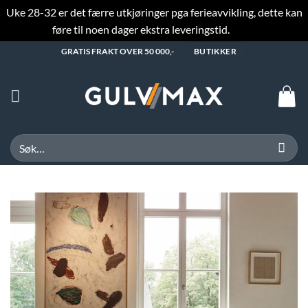
Uke 28-32 er det færre utkjøringer pga ferieavvikling, dette kan
føre til noen dager ekstra leveringstid.
Fjern
Skip
GRATIS FRAKT OVER 50 000,-
BUTIKKER
to
content
Søk
etter: