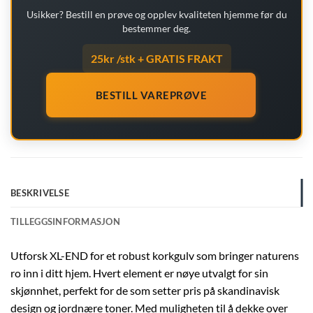
Usikker? Bestill en prøve og opplev kvaliteten hjemme før du
bestemmer deg.
25kr /stk + GRATIS FRAKT
BESTILL VAREPRØVE
BESKRIVELSE
TILLEGGSINFORMASJON
Utforsk XL-END for et robust korkgulv som bringer naturens
ro inn i ditt hjem. Hvert element er nøye utvalgt for sin
skjønnhet, perfekt for de som setter pris på skandinavisk
design og jordnære toner. Med muligheten til å dekke over