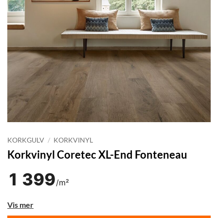
KORKGULV
/
KORKVINYL
Korkvinyl Coretec XL-End Fonteneau
1 399
/m²
Vis mer