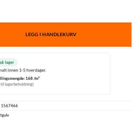
LEGG I HANDLEKURV
på lager
alt innen 1-5 hverdager.
llingsmengde: 168 /m²
til lagerbeholdning)
:
1567466
tgulv