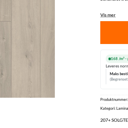
Vis mer
168 /m² - 
Leveres norm
Maks besti
(Begrenset 
Produktnummer
Kategori:
Lamina
207+ SOLGTE