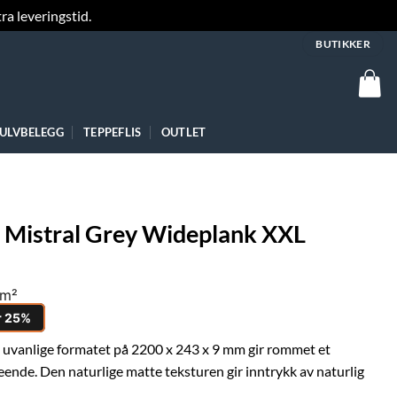
ra leveringstid.
Fjern
BUTIKKER
ULVBELEGG
TEPPEFLIS
OUTLET
 Mistral Grey Wideplank XXL
/m²
r 25%
t uvanlige formatet på 2200 x 243 x 9 mm gir rommet et
eende. Den naturlige matte teksturen gir inntrykk av naturlig