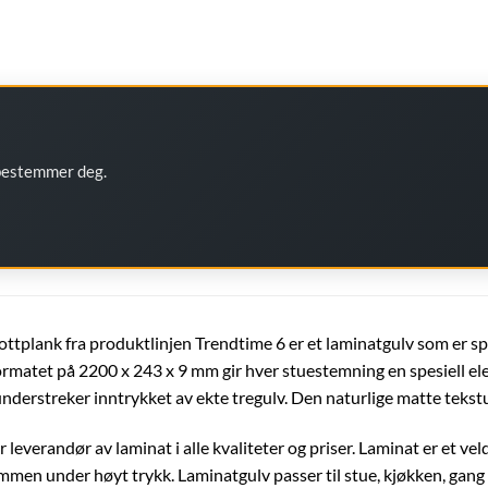
 bestemmer deg.
ottplank fra produktlinjen Trendtime 6 er et laminatgulv som er spes
ormatet på 2200 x 243 x 9 mm gir hver stuestemning en spesiell e
nderstreker inntrykket av ekte tregulv. Den naturlige matte tekstur
leverandør av laminat i alle kvaliteter og priser. Laminat er et veld
mmen under høyt trykk. Laminatgulv passer til stue, kjøkken, gang 