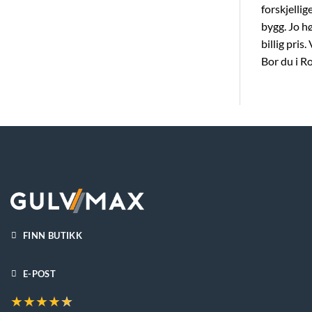
forskjellig
bygg. Jo hø
billig pris
Bor du i R
FINN BUTIKK
E-POST
★
★
★
★
★