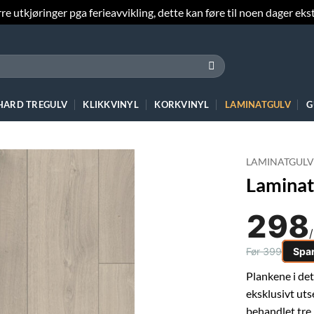
e utkjøringer pga ferieavvikling, dette kan føre til noen dager ekst
 HARD TREGULV
KLIKKVINYL
KORKVINYL
LAMINATGULV
G
LAMINATGULV
Laminat
298
Før 399
Spa
Plankene i de
eksklusivt uts
behandlet tre.