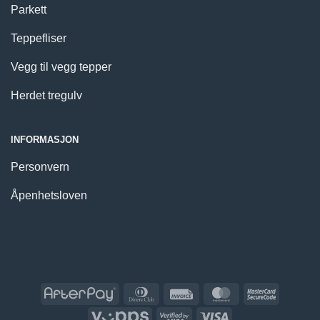
Parkett
Teppefliser
Vegg til vegg tepper
Herdet tregulv
INFORMASJON
Personvern
Åpenhetsloven
AfterPay
Dinners
Invoice
MasterCard
MasterCa
Club
2
Vipps
Visa
Visa