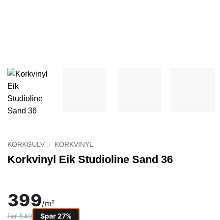
KORKGULV
/
KORKVINYL
Korkvinyl Eik Studioline Sand 36
399
/m²
Før 549
Spar 27%