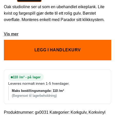
Oak studioline ser ut som en ubehandlet eikeplank. Lite
kvist og fargespill gjør dette til ett rolig gulv. Børstet
overflate. Monteres enkelt med Parador sitt klikksystem.
Vis mer
LEGG I HANDLEKURV
110 /m² - på lager
Leveres normalt innen 1-5 hverdager.
Maks bestillingsmengde: 110 /m²
(Begrenset til lagerbeholdning)
Produktnummer:
gx0031
Kategorier:
Korkgulv
,
Korkvinyl