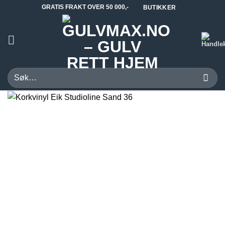
Skip
GRATIS FRAKT OVER 50 000,-
BUTIKKER
to
content
Søk
etter: