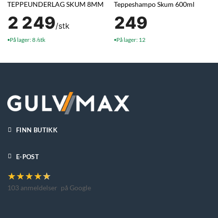
TEPPEUNDERLAG SKUM 8MM
Teppeshampo Skum 600ml
2 249
249
/stk
På lager: 8 /stk
På lager: 12
●
●
FINN BUTIKK
E-POST
★
★
★
★
★
103 anmeldelser
på Google