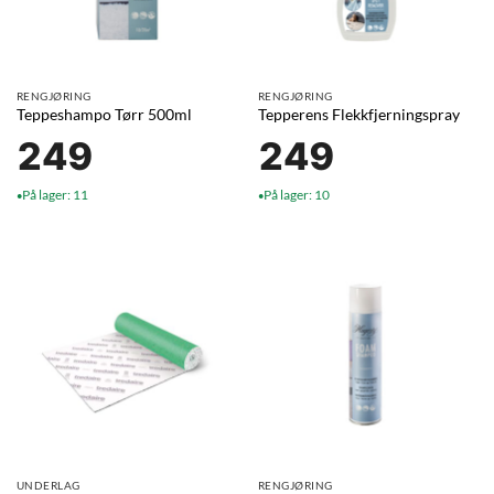
RENGJØRING
RENGJØRING
Teppeshampo Tørr 500ml
Tepperens Flekkfjerningspray
249
249
På lager: 11
På lager: 10
●
●
UNDERLAG
RENGJØRING