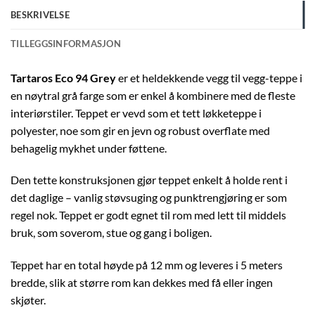
BESKRIVELSE
TILLEGGSINFORMASJON
Tartaros Eco 94 Grey
er et heldekkende vegg til vegg-teppe i
en nøytral grå farge som er enkel å kombinere med de fleste
interiørstiler. Teppet er vevd som et tett løkketeppe i
polyester, noe som gir en jevn og robust overflate med
behagelig mykhet under føttene.
Den tette konstruksjonen gjør teppet enkelt å holde rent i
det daglige – vanlig støvsuging og punktrengjøring er som
regel nok. Teppet er godt egnet til rom med lett til middels
bruk, som soverom, stue og gang i boligen.
Teppet har en total høyde på 12 mm og leveres i 5 meters
bredde, slik at større rom kan dekkes med få eller ingen
skjøter.