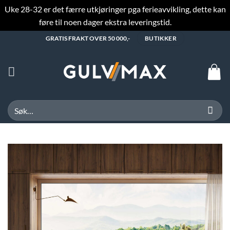
Uke 28-32 er det færre utkjøringer pga ferieavvikling, dette kan
føre til noen dager ekstra leveringstid.
Fjern
Skip
GRATIS FRAKT OVER 50 000,-
BUTIKKER
to
content
Søk
etter: