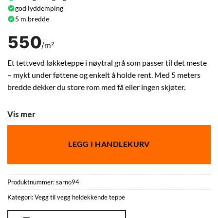
god lyddemping
5 m bredde
550
/m²
Et tettvevd løkketeppe i nøytral grå som passer til det meste
– mykt under føttene og enkelt å holde rent. Med 5 meters
bredde dekker du store rom med få eller ingen skjøter.
Vis mer
LEGG I HANDLEKURV
Produktnummer:
sarno94
Kategori:
Vegg til vegg heldekkende teppe