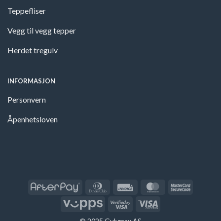
Teppefliser
Vegg til vegg tepper
Herdet tregulv
INFORMASJON
Personvern
Åpenhetsloven
AfterPay
Dinners
Invoice
MasterCard
MasterCa
Club
2
Vipps
Visa
Visa
2
Electron