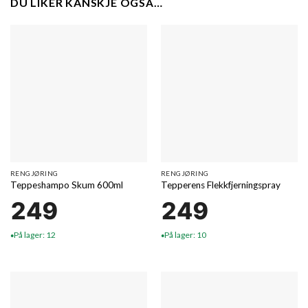
DU LIKER KANSKJE OGSÅ…
RENGJØRING
RENGJØRING
Teppeshampo Skum 600ml
Tepperens Flekkfjerningspray
249
249
På lager: 12
På lager: 10
●
●