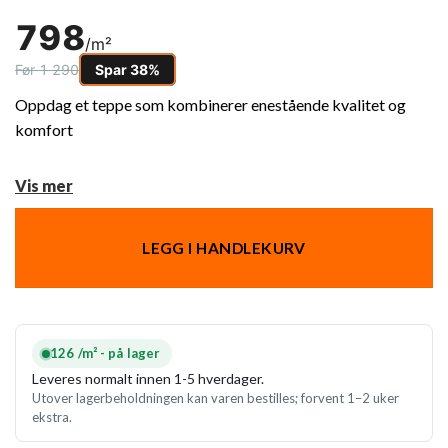
798
/m²
Før 1 290
Spar 38%
Oppdag et teppe som kombinerer enestående kvalitet og
komfort
Vis mer
LEGG I HANDLEKURV
126 /m² - på lager
Leveres normalt innen 1-5 hverdager.
Utover lagerbeholdningen kan varen bestilles; forvent 1–2 uker
ekstra.