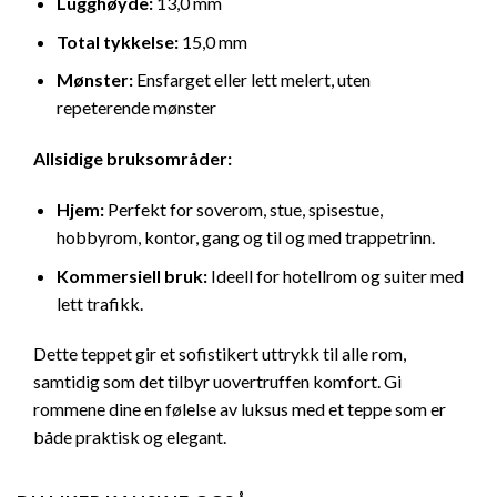
Lugghøyde:
13,0 mm
Total tykkelse:
15,0 mm
Mønster:
Ensfarget eller lett melert, uten
repeterende mønster
Allsidige bruksområder:
Hjem:
Perfekt for soverom, stue, spisestue,
hobbyrom, kontor, gang og til og med trappetrinn.
Kommersiell bruk:
Ideell for hotellrom og suiter med
lett trafikk.
Dette teppet gir et sofistikert uttrykk til alle rom,
samtidig som det tilbyr uovertruffen komfort. Gi
rommene dine en følelse av luksus med et teppe som er
både praktisk og elegant.