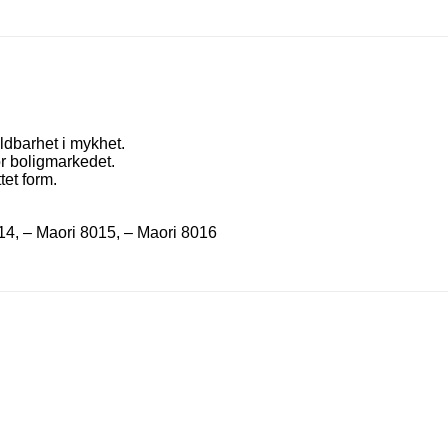
ldbarhet i mykhet.
or boligmarkedet.
tet form.
14, – Maori 8015, – Maori 8016