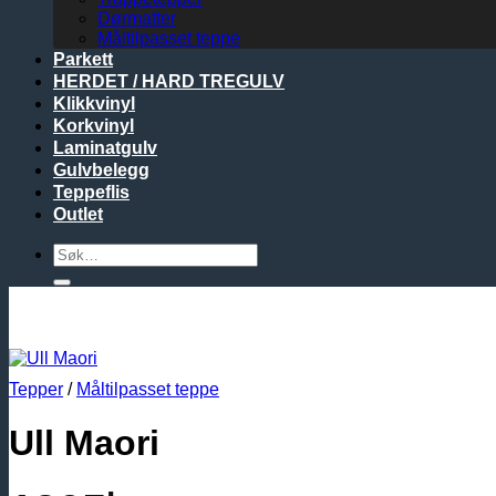
Dørmatter
Måltilpasset teppe
Parkett
HERDET / HARD TREGULV
Klikkvinyl
Korkvinyl
Laminatgulv
Gulvbelegg
Teppeflis
Outlet
Søk
etter:
Tepper
/
Måltilpasset teppe
Ull Maori