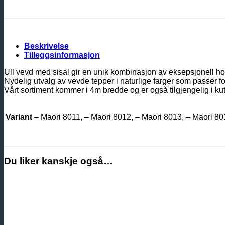
Beskrivelse
Tilleggsinformasjon
Ull vevd med sisal gir en unik kombinasjon av eksepsjonell ho
Nydelig utvalg av vevde tepper i naturlige farger som passer f
Vårt sortiment kommer i 4m bredde og er også tilgjengelig i kut
Variant
– Maori 8011, – Maori 8012, – Maori 8013, – Maori 80
Du liker kanskje også…