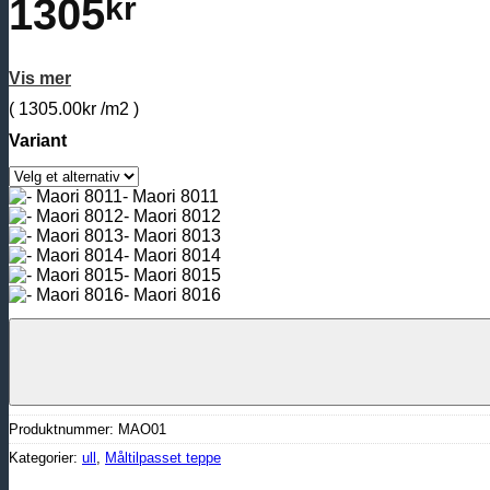
1305
kr
Vis mer
( 1305.00kr /m2 )
Variant
- Maori 8011
- Maori 8012
- Maori 8013
- Maori 8014
- Maori 8015
- Maori 8016
Produktnummer:
MAO01
Kategorier:
ull
,
Måltilpasset teppe