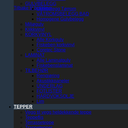
GULVBELEGG
Tilbake til butikken
Gulvbelegg Tørrom
VÅTROMSBELEGG BAD
Homogene Gulvbelegg
Miljøgulv
Klikkvinyl
KORKVINYL
Alle Korkgulv
Fiskeben korkvinyl
Coretec Stone
LAMINAT
Alle Laminatgulv
Fiskebenslaminat
TILBEHØR
Rengjøring
Akustikkpaneler
UNDERLAG
FOTLISTER
HARDVOKSOLJE
Lim
TEPPER
Vegg til vegg heldekkende teppe
Teppeflis
Terrasseteppe
Trappetepper