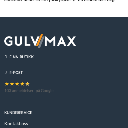
FINN BUTIKK
E-POST
★
★
★
★
★
103 anmeldelser
på Google
KUNDESERVICE
Kontakt oss