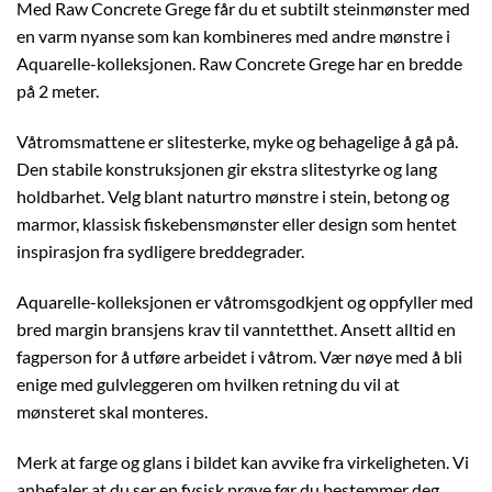
Med Raw Concrete Grege får du et subtilt steinmønster med
en varm nyanse som kan kombineres med andre mønstre i
Aquarelle-kolleksjonen. Raw Concrete Grege har en bredde
på 2 meter.
Våtromsmattene er slitesterke, myke og behagelige å gå på.
Den stabile konstruksjonen gir ekstra slitestyrke og lang
holdbarhet. Velg blant naturtro mønstre i stein, betong og
marmor, klassisk fiskebensmønster eller design som hentet
inspirasjon fra sydligere breddegrader.
Aquarelle-kolleksjonen er våtromsgodkjent og oppfyller med
bred margin bransjens krav til vanntetthet. Ansett alltid en
fagperson for å utføre arbeidet i våtrom. Vær nøye med å bli
enige med gulvleggeren om hvilken retning du vil at
mønsteret skal monteres.
Merk at farge og glans i bildet kan avvike fra virkeligheten. Vi
anbefaler at du ser en fysisk prøve før du bestemmer deg.