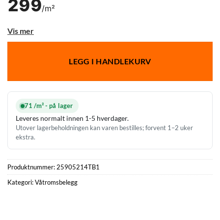
299
/m²
Vis mer
LEGG I HANDLEKURV
71 /m² - på lager
Leveres normalt innen 1-5 hverdager.
Utover lagerbeholdningen kan varen bestilles; forvent 1–2 uker
ekstra.
Produktnummer:
25905214TB1
Kategori:
Våtromsbelegg