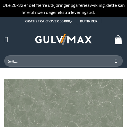
Uke 28-32 er det færre utkjøringer pga ferieavvikling, dette kan
føre til noen dager ekstra leveringstid.
Fjern
Skip
GRATIS FRAKT OVER 50 000,-
BUTIKKER
to
content
Søk
etter: