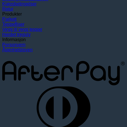
Kjøpsbetingelser
Retur
Produkter
Parkett
Teppefliser
Vegg til vegg tepper
Herdet tregulv
Informasjon
Personvern
Åpenhetsloven
A
D
C