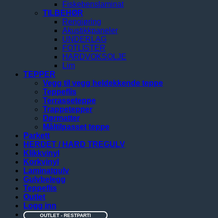
Fiskebenslaminat
TILBEHØR
Rengjøring
Akustikkpaneler
UNDERLAG
FOTLISTER
HARDVOKSOLJE
Lim
TEPPER
Vegg til vegg heldekkende teppe
Teppeflis
Terrasseteppe
Trappetepper
Dørmatter
Måltilpasset teppe
Parkett
HERDET / HARD TREGULV
Klikkvinyl
Korkvinyl
Laminatgulv
Gulvbelegg
Teppeflis
Outlet
Logg inn
OUTLET - RESTPARTI