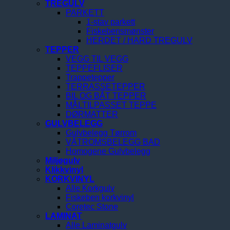
TREGULV
PARKETT
1-stav parkett
Fiskebensmønster
HERDET / HARD TREGULV
TEPPER
VEGG TIL VEGG
TEPPEFLISER
Trappetepper
TERRASSETEPPER
BIL OG BÅT TEPPER
MÅLTILPASSET TEPPE
DØRMATTER
GULVBELEGG
Gulvbelegg Tørrom
VÅTROMSBELEGG BAD
Homogene Gulvbelegg
Miljøgulv
Klikkvinyl
KORKVINYL
Alle Korkgulv
Fiskeben korkvinyl
Coretec Stone
LAMINAT
Alle Laminatgulv