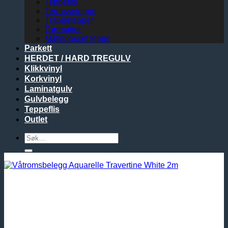
Teppeflis
Terrasseteppe
Trappetepper
Dørmatter
Måltilpasset teppe
Parkett
HERDET / HARD TREGULV
Klikkvinyl
Korkvinyl
Laminatgulv
Gulvbelegg
Teppeflis
Outlet
Søk
etter: