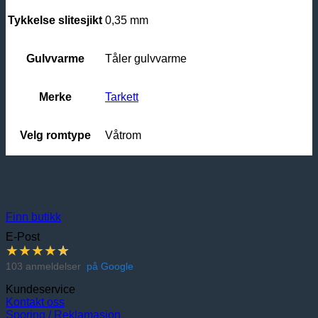
Tykkelse slitesjikt
0,35 mm
Gulvvarme
Tåler gulvvarme
Merke
Tarkett
Velg romtype
Våtrom
Finn butikk
E-Post
★
★
★
★
★
103 anmeldelser
på Google
Kundeservice
Kontakt oss
Sporing / Reklamasjon