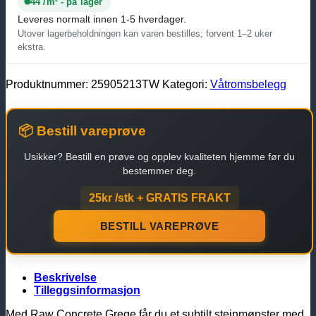
44 /m² - på lager
Leveres normalt innen 1-5 hverdager.
Utover lagerbeholdningen kan varen bestilles; forvent 1–2 uker
ekstra.
Produktnummer:
25905213TW
Kategori:
Våtromsbelegg
📦 Bestill vareprøve
Usikker? Bestill en prøve og opplev kvaliteten hjemme før du
bestemmer deg.
25kr /stk + GRATIS FRAKT
BESTILL VAREPRØVE
Beskrivelse
Tilleggsinformasjon
Med Raw Concrete Grege får du et subtilt steinmønster med