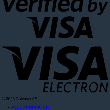
V
E
© 2025 Gulvmax AS
ALLE PRODUKTER