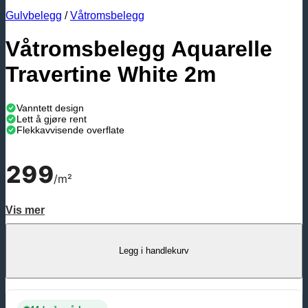
Gulvbelegg
/
Våtromsbelegg
Våtromsbelegg Aquarelle
Travertine White 2m
Vanntett design
Lett å gjøre rent
Flekkavvisende overflate
299
/m²
Vis mer
Legg i handlekurv