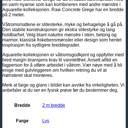
en varm nyanse som kan kombineres med andre mønstre i
Aquarelle-kolleksjonen. Raw Concrete Grege har en bredde
på 2 meter.
Våtromsmattene er slitesterke, myke og behagelige å gå på.
Den stabile konstruksjonen gir ekstra slitestyrke og lang
holdbarhet. Velg blant naturtro mønstre i stein, betong og
marmor, klassisk fiskebensmønster eller design som hentet
inspirasjon fra sydligere breddegrader.
Aquarelle-kolleksjonen er våtromsgodkjent og oppfyller med
bred margin bransjens krav til vanntetthet. Ansett alltid en
fagperson for å utføre arbeidet i våtrom. Vær nøye med å bli
enige med gulvleggeren om hvilken retning du vil at
mønsteret skal monteres.
Merk at farge og glans i bildet kan avvike fra virkeligheten. Vi
anbefaler at du ser en fysisk prøve før du bestemmer deg.
Bredde
2 m bredde
Farge
Lys