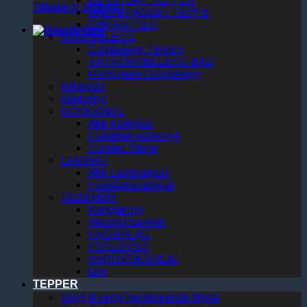
Tilbake til butikken
MÅLTILPASSET TEPPE
DØRMATTER
GULVBELEGG
Gulvbelegg Tørrom
VÅTROMSBELEGG BAD
Homogene Gulvbelegg
Miljøgulv
Klikkvinyl
KORKVINYL
Alle Korkgulv
Fiskeben korkvinyl
Coretec Stone
LAMINAT
Alle Laminatgulv
Fiskebenslaminat
TILBEHØR
Rengjøring
Akustikkpaneler
UNDERLAG
FOTLISTER
HARDVOKSOLJE
Lim
TEPPER
Vegg til vegg heldekkende teppe