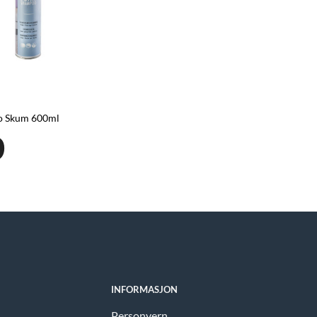
o Skum 600ml
9
INFORMASJON
Personvern