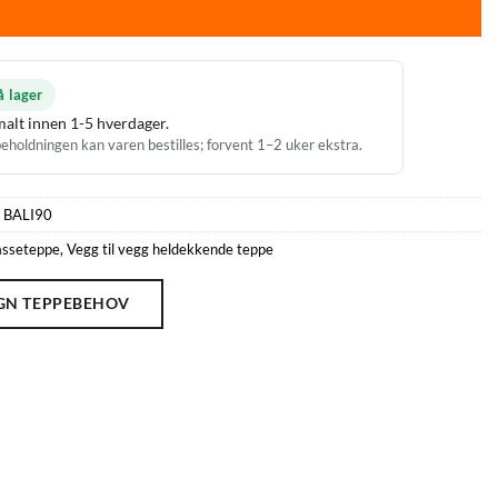
å lager
alt innen 1-5 hverdager.
eholdningen kan varen bestilles; forvent 1–2 uker ekstra.
:
BALI90
asseteppe
,
Vegg til vegg heldekkende teppe
GN TEPPEBEHOV