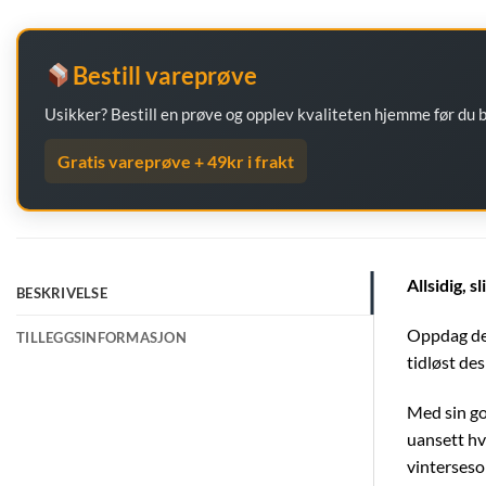
Bestill vareprøve
Usikker? Bestill en prøve og opplev kvaliteten hjemme før du
Gratis vareprøve + 49kr i frakt
Allsidig, s
BESKRIVELSE
Oppdag det
TILLEGGSINFORMASJON
tidløst des
Med sin go
uansett hvo
vinterseso