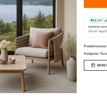
16 /m² - p
Leveres norm
Utover lagerb
Produktnummer
Kategorier:
Terr
BERE