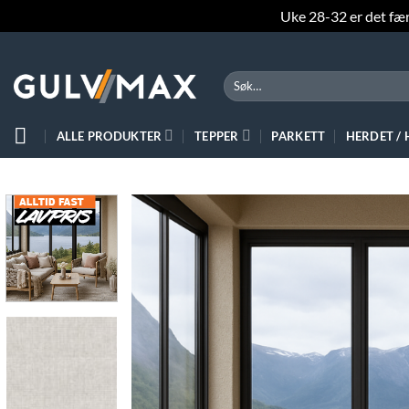
Uke 28-32 er det færr
Skip
to
Søk
content
etter:
ALLE PRODUKTER
TEPPER
PARKETT
HERDET /