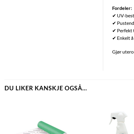
Fordeler:
✔ UV-besta
✔ Pustende
✔ Perfekt t
✔ Enkelt å
Gjør utero
DU LIKER KANSKJE OGSÅ…