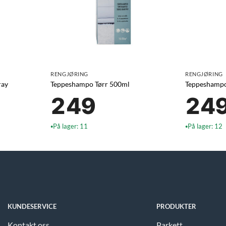
RENGJØRING
RENGJØRING
ray
Teppeshampo Tørr 500ml
Teppeshamp
249
24
På lager: 11
På lager: 12
●
●
KUNDESERVICE
PRODUKTER
Kontakt oss
Parkett