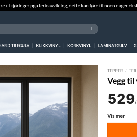
e utkjøringer pga ferieavvikling, dette kan føre til noen dager ekst
 HARD TREGULV
KLIKKVINYL
KORKVINYL
LAMINATGULV
G
TEPPER
/
TER
Vegg til
529
Vis mer