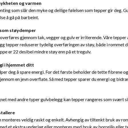
heten og varmen
enting som slår den myke og deilige følelsen som tepper gir deg. Gu
lse å gå på barbeint.
 som støydemper
overføres gjennom tak, vegger og gulv er irriterende. Våre tepper
egg tepper reduserer tydelig overføringen av støy, både i rommet d
ppe er 22 desibel mindre støy enn på et tregulv.
gi i hjemmet ditt
lper deg å spare energi. For det første beholder de tette fibrene o
gjennom en jevn overflate. Så med tepper sparer du energi og bidra
et med andre typer gulvbelegg kan tepper rangeres som svært sikr
stallere
 monteres veldig raskt og enkelt. Avhengig av tiltenkt bruk av ro
ed et ekstra underlag eller monteres med bruk av borrelås eller te