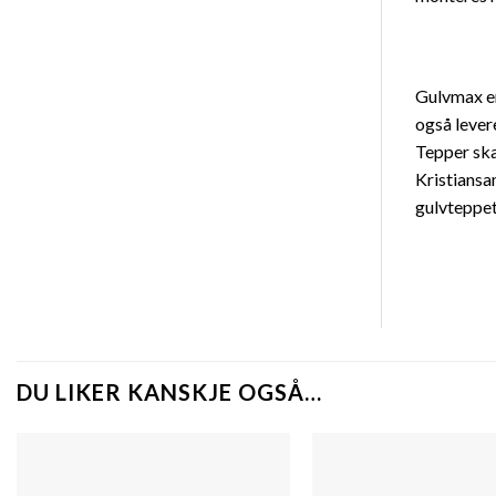
Gulvmax er
også lever
Tepper skap
Kristiansa
gulvteppet
DU LIKER KANSKJE OGSÅ…