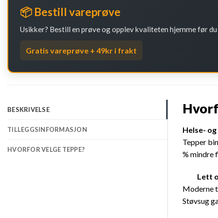
📦 Bestill vareprøve
Usikker? Bestill en prøve og opplev kvaliteten hjemme før d
Gratis vareprøve + 49kr i frakt
Hvorf
BESKRIVELSE
Helse- og
TILLEGGSINFORMASJON
Tepper bind
HVORFOR VELGE TEPPE?
% mindre fi
Lett og
Moderne tek
Støvsug ga