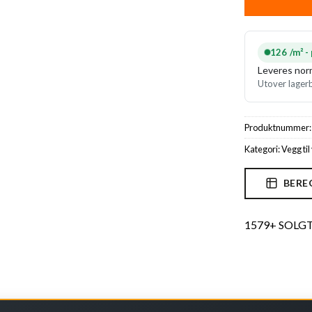
126 /m² -
Leveres norm
Utover lagerb
Produktnummer
Kategori:
Vegg ti
BERE
1579+ SOLG