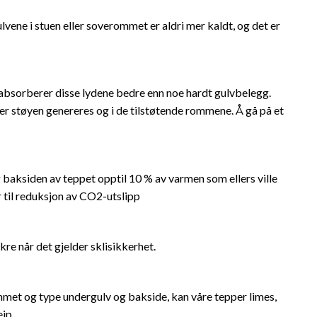
lvene i stuen eller soverommet er aldri mer kaldt, og det er
 absorberer disse lydene bedre enn noe hardt gulvbelegg.
er støyen genereres og i de tilstøtende rommene. Å gå på et
g baksiden av teppet opptil 10 % av varmen som ellers ville
r til reduksjon av CO2-utslipp
e når det gjelder sklisikkerhet.
mmet og type undergulv og bakside, kan våre tepper limes,
ip.