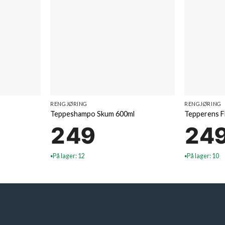
RENGJØRING
RENGJØRING
Teppeshampo Skum 600ml
Tepperens F
249
24
På lager: 12
På lager: 10
●
●