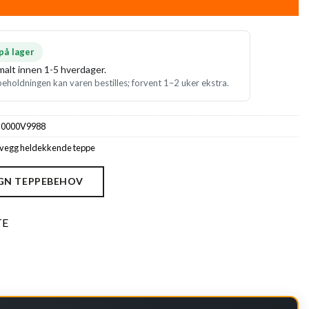
 på lager
alt innen 1-5 hverdager.
eholdningen kan varen bestilles; forvent 1–2 uker ekstra.
:
0000V9988
l vegg heldekkende teppe
GN TEPPEBEHOV
TE