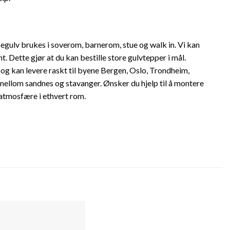
ppegulv brukes i soverom, barnerom, stue og walk in. Vi kan
 Dette gjør at du kan bestille store gulvtepper i mål.
r og kan levere raskt til byene Bergen, Oslo, Trondheim,
 mellom sandnes og stavanger. Ønsker du hjelp til å montere
 atmosfære i ethvert rom.