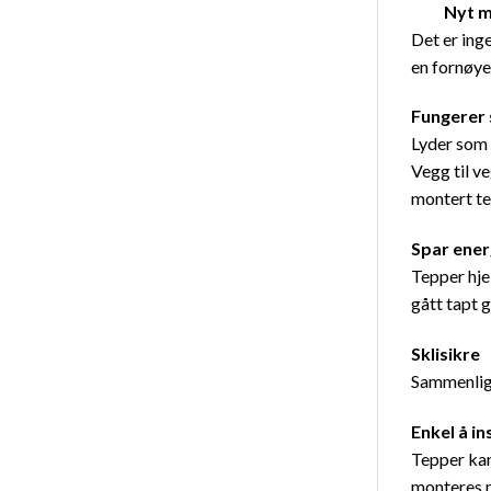
Nyt myk
Det er ing
en fornøye
Fungerer
Lyder som 
Vegg til v
montert te
Spar ener
Tepper hje
gått tapt 
Sklisikre
Sammenlign
Enkel å in
Tepper kan
monteres m