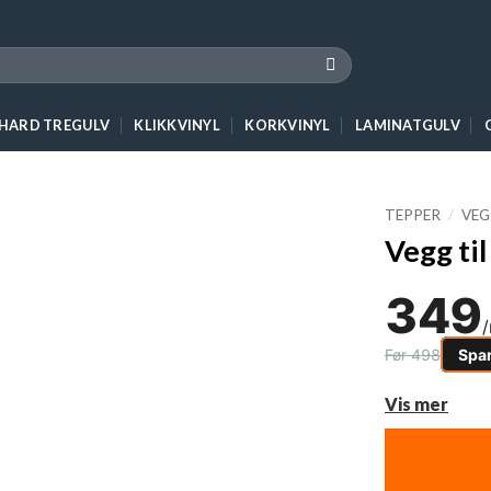
 HARD TREGULV
KLIKKVINYL
KORKVINYL
LAMINATGULV
TEPPER
/
VEG
Vegg ti
349
Før 498
Spa
Vis mer