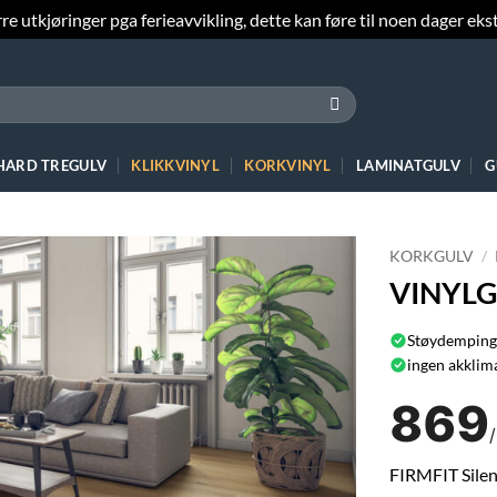
e utkjøringer pga ferieavvikling, dette kan føre til noen dager ekst
 HARD TREGULV
KLIKKVINYL
KORKVINYL
LAMINATGULV
G
KORKGULV
/
VINYLG
Støydemping
ingen akklima
869
FIRMFIT Silent