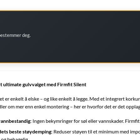
 bestemmer deg.
 ultimate gulvvalget med Firmfit Silent
t er enkelt å elske – og like enkelt å legge. Med et integrert korku
dler om mer enn enkel montering – her er hvorfor det er det opplag
vannbestandig
: Ingen bekymringer for søl eller vannskader. Firmfi
ets beste støydemping
: Reduser støyen til et minimum med impo
og behagelig.