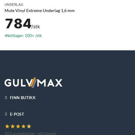
UNDERLAG
Mute Vinyl Extreme Underlag 1,6 mm
784
/stk
Nettlager: 100+ /stk
●
FINN BUTIKK
E-POST
★
★
★
★
★
103 anmeldelser
på Google