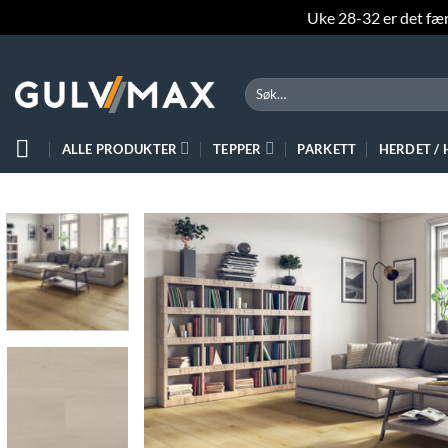
Uke 28-32 er det færr
Skip
to
Søk
content
etter:
ALLE PRODUKTER
TEPPER
PARKETT
HERDET /