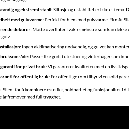
tandig og ekstremt stabil
: Slitasje og ustabilitet er ikke et tema.
ibelt med gulvvarme
: Perfekt for hjem med gulvvarme. Firmfit Si
rende dekorer
: Matte overflater i vakre mønstre som kan dekke o
gulv.
nstallasjon
: Ingen akklimatisering nødvendig, og gulvet kan monte
g bruksområde
: Passer like godt i utestuer og vinterhager som inn
sgaranti for privat bruk
: Vi garanterer kvaliteten med en livstidsga
garanti for offentlig bruk
: For offentlige rom tilbyr vi en solid garan
t Silent for å kombinere estetikk, holdbarhet og funksjonalitet i d
e år fremover med full trygghet.