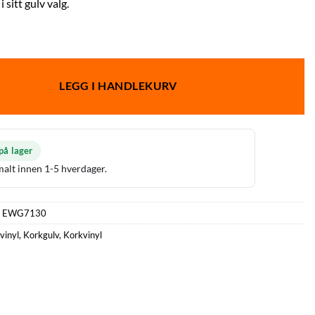
i sitt gulv valg.
LEGG I HANDLEKURV
på lager
alt innen 1-5 hverdager.
:
EWG7130
vinyl
,
Korkgulv
,
Korkvinyl