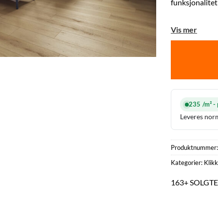
funksjonalitet 
Vis mer
235 /m² - 
Leveres norm
Produktnummer
Kategorier:
Klikk
163+ SOLGTE