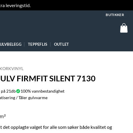
ra leveringstid.
Fjern
BUTIKKER
ULVBELEGG
TEPPEFLIS
OUTLET
KORKVINYL
ULV FIRMFIT SILENT 7130
 på 21db
100% vannbestandighet
tisering / Tåler gulvvarme
/m²
 det opplagte valget for alle som søker både kvalitet og