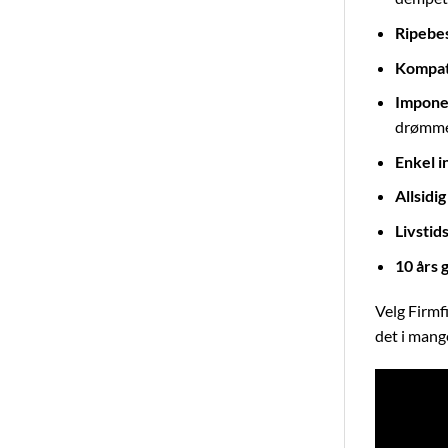
Ripebes
Kompat
Impone
drømme
Enkel i
Allsidi
Livstid
10 års 
Velg Firmfi
det i mang