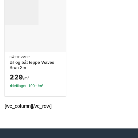
BÅTTEPPER
Bil og båt teppe Waves
Brun 2m
229
/m²
Nettlager: 100+ /m²
●
[/vc_column][/vc_row]