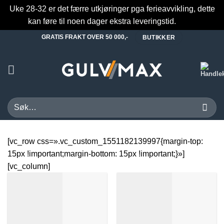
Uke 28-32 er det færre utkjøringer pga ferieavvikling, dette
kan føre til noen dager ekstra leveringstid.
Fjern
Skip
GRATIS FRAKT OVER 50 000,-
BUTIKKER
to
content
Søk
etter:
[vc_row css=».vc_custom_1551182139997{margin-top:
15px !important;margin-bottom: 15px !important;}»]
[vc_column]