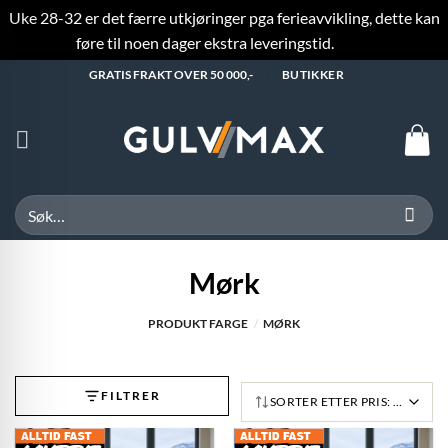
Uke 28-32 er det færre utkjøringer pga ferieavvikling, dette kan
føre til noen dager ekstra leveringstid.
Fjern
Skip
GRATIS FRAKT OVER 50 000,-
BUTIKKER
to
content
Søk
etter:
Mørk
PRODUKT FARGE
/
MØRK
FILTRER
SORTER ETTER PRIS: LAV TIL 