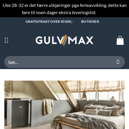
Uke 28-32 er det færre utkjøringer pga ferieavvikling, dette kan
føre til noen dager ekstra leveringstid.
Fjern
Skip
GRATIS FRAKT OVER 50 000,-
BUTIKKER
to
content
Søk
etter: