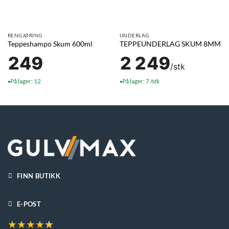
RENGJØRING
UNDERLAG
Teppeshampo Skum 600ml
TEPPEUNDERLAG SKUM 8MM
249
2 249
/stk
På lager: 12
På lager: 7 /stk
●
●
FINN BUTIKK
E-POST
★
★
★
★
★